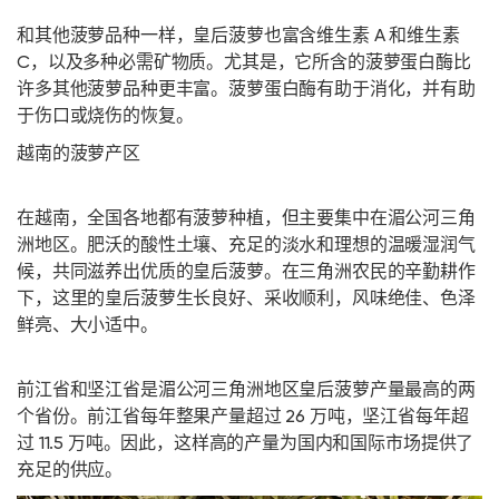
和其他菠萝品种一样，皇后菠萝也富含维生素 A 和维生素
C，以及多种必需矿物质。尤其是，它所含的菠萝蛋白酶比
许多其他菠萝品种更丰富。菠萝蛋白酶有助于消化，并有助
于伤口或烧伤的恢复。
越南的菠萝产区
在越南，全国各地都有菠萝种植，但主要集中在湄公河三角
洲地区。肥沃的酸性土壤、充足的淡水和理想的温暖湿润气
候，共同滋养出优质的皇后菠萝。在三角洲农民的辛勤耕作
下，这里的皇后菠萝生长良好、采收顺利，风味绝佳、色泽
鲜亮、大小适中。
前江省和坚江省是湄公河三角洲地区皇后菠萝产量最高的两
个省份。前江省每年整果产量超过 26 万吨，坚江省每年超
过 11.5 万吨。因此，这样高的产量为国内和国际市场提供了
充足的供应。