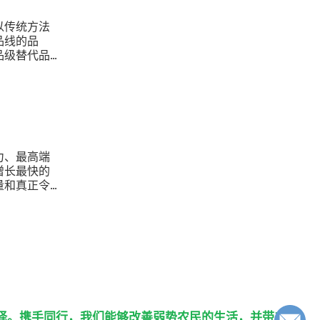
以传统方法
品线的品
品级替代品
力、最高端
增长最快的
量和真正令
择。携手同行，我们能够改善弱势农民的生活，并带来