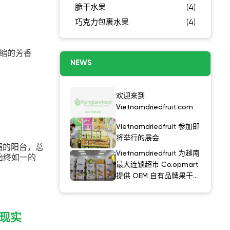
脆干水果
(4)
巧克力包裹水果
(4)
缩的芳香
NEWS
欢迎来到
Vietnamdriedfruit.com
Vietnamdriedfruit 参加即
将举行的展会
光明媚的阳台，总
Vietnamdriedfruit 为越南
始终如一的
最大连锁超市 Co.opmart
提供 OEM 自有品牌果干产
品
现实