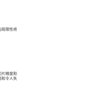
的局限性将
切片精度和
甜和令人失