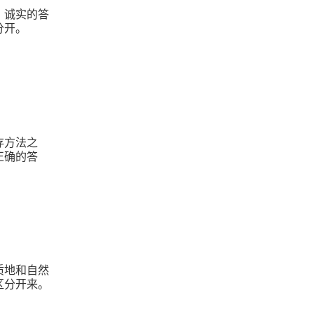
，诚实的答
分开。
存方法之
正确的答
质地和自然
区分开来。